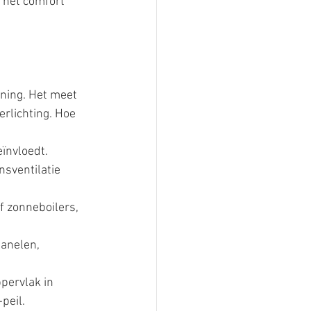
 het comfort 
oning. Het meet 
erlichting. Hoe 
eïnvloedt.
nsventilatie 
 zonneboilers, 
anelen, 
pervlak in 
peil.