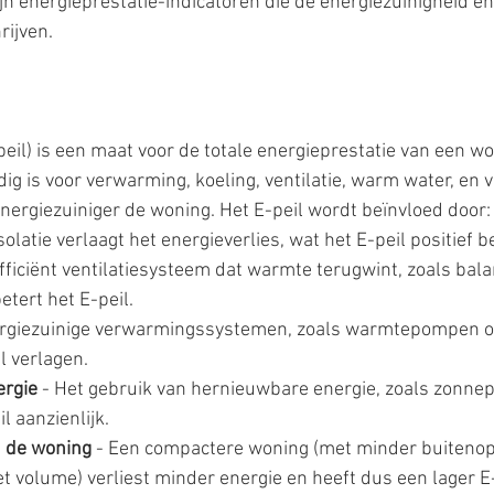
ijn energieprestatie-indicatoren die de energiezuinigheid en
rijven.
epeil) is een maat voor de totale energieprestatie van een w
ig is voor verwarming, koeling, ventilatie, warm water, en v
energiezuiniger de woning. Het E-peil wordt beïnvloed door:
solatie verlaagt het energieverlies, wat het E-peil positief b
efficiënt ventilatiesysteem dat warmte terugwint, zoals bala
etert het E-peil.
ergiezuinige verwarmingssystemen, zoals warmtepompen of
l verlagen.
ergie
 - Het gebruik van hernieuwbare energie, zoals zonnep
l aanzienlijk.
 de woning
 - Een compactere woning (met minder buitenop
t volume) verliest minder energie en heeft dus een lager E-