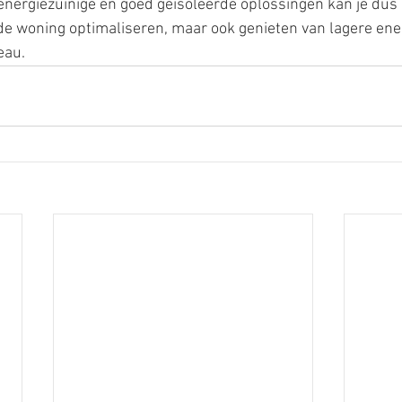
 energiezuinige en goed geïsoleerde oplossingen kan je dus n
de woning optimaliseren, maar ook genieten van lagere ene
eau.