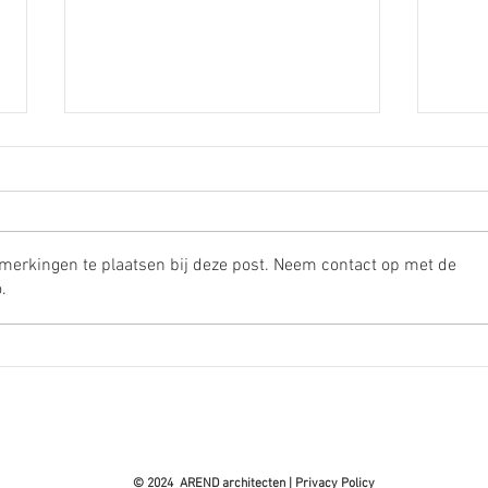
pmerkingen te plaatsen bij deze post. Neem contact op met de
.
Waarop let je bij de
5 ti
aankoop van een te
nie
verbouwen woning?
© 2024 AREND architecten |
Privacy Policy