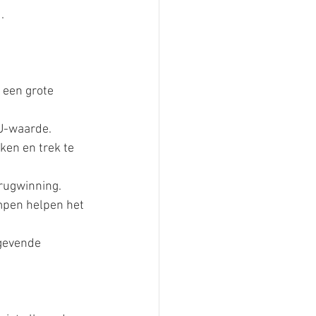
.
 een grote 
 U-waarde.
en en trek te 
erugwinning.
pen helpen het 
gevende 