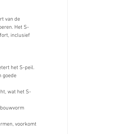
rt van de 
oeren. Het S-
rt, inclusief 
tert het S-peil.
n goede 
ht, wat het S-
gebouwvorm 
ermen, voorkomt 