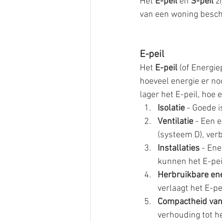
Het 
E-peil
 en 
S-peil
 z
van een woning besch
E-peil
Het 
E-peil
 (of Energi
hoeveel energie er nod
lager het E-peil, hoe 
Isolatie
 - Goede i
Ventilatie
 - Een 
(systeem D), verb
Installaties
 - En
kunnen het E-pei
Herbruikbare en
verlaagt het E-pei
Compactheid van
verhouding tot he