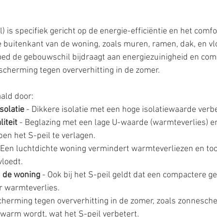
il) is specifiek gericht op de energie-efficiëntie en het comfo
 buitenkant van de woning, zoals muren, ramen, dak, en vl
oed de gebouwschil bijdraagt aan energiezuinigheid en comfo
herming tegen oververhitting in de zomer. 
ald door:
solatie
 - Dikkere isolatie met een hoge isolatiewaarde verbe
iteit
 - Beglazing met een lage U-waarde (warmteverlies) e
en het S-peil te verlagen.
- Een luchtdichte woning vermindert warmteverliezen en toc
vloedt.
 de woning
 - Ook bij het S-peil geldt dat een compactere 
r warmteverlies.
cherming tegen oververhitting in de zomer, zoals zonnesch
 warm wordt, wat het S-peil verbetert.