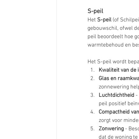
S-peil
Het 
S-peil
 (of Schilpe
gebouwschil, ofwel de
peil beoordeelt hoe g
warmtebehoud en besc
Het S-peil wordt bepa
Kwaliteit van de i
Glas en raamkwal
zonnewering help
Luchtdichtheid
 
peil positief beïn
Compactheid van
zorgt voor minde
Zonwering
 - Bes
dat de woning te