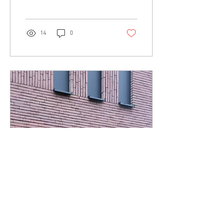
14
0
4 feb 2026
∙
2
min.
5 tips als je start met