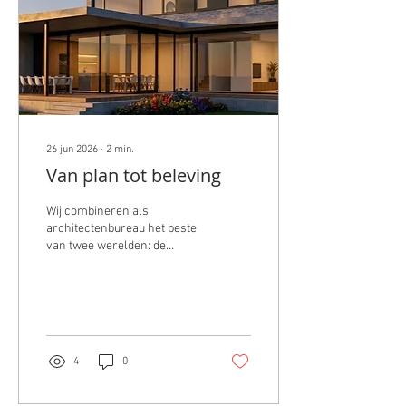
26 jun 2026
∙
2
min.
Van plan tot beleving
Wij combineren als
architectenbureau het beste
van twee werelden: de
expertise en persoonlijke
begeleiding van de architect,
aangevuld met de
mogelijkheden van artificiële
intelligentie (AI).
4
0