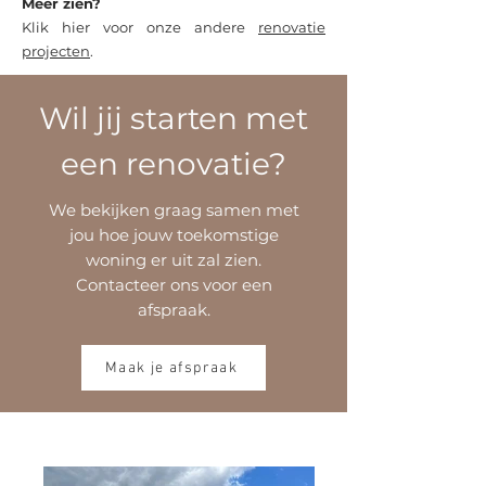
Meer zien?
Klik hier voor onze andere
renovatie
projecten
.
Wil jij starten met
een renovatie?
We bekijken graag samen met
jou hoe jouw toekomstige
woning er uit zal zien.
Contacteer ons voor een
afspraak.
Maak je afspraak