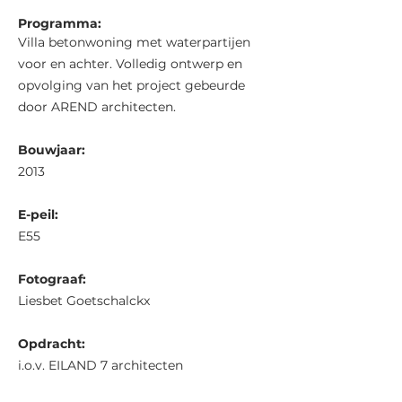
Programma:
Villa beton
woning met waterpartijen
voor en achter. Volledig ontwerp en
opvolging van het project gebeurde
door AREND architecten.
Bouwjaar:
2013
E-peil:
E55
Fotograaf:
Liesbet Goetschalckx
Opdracht:
i.o.v. EILAND 7 architecten