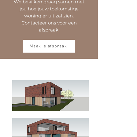
We bekijken graag samen met
jou hoe jouw toekomstige
woning er uit zal zien.
Contacteer ons voor een
afspraak.
Maak je afspraak